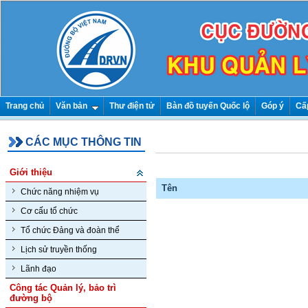
Trang chủ
Văn bản
Thư điện tử
Bàn đồ tuyến Quốc lộ
Góp ý
Cấ
CÁC MỤC THÔNG TIN
Giới thiệu
Tên
Chức năng nhiệm vụ
Cơ cấu tổ chức
Tổ chức Đảng và đoàn thể
Lịch sử truyền thống
Lãnh đạo
Công tác Quản lý, bảo trì
đường bộ