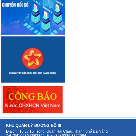
KHU QUẢN LÝ ĐƯỜNG BỘ III
Địa chỉ: 16 Lý Tự Trọng, Quận Hải Châu, Thành phố Đà Nẵng
Tel: (84) 0236 3863854; Fax: (84) 0236 3822064