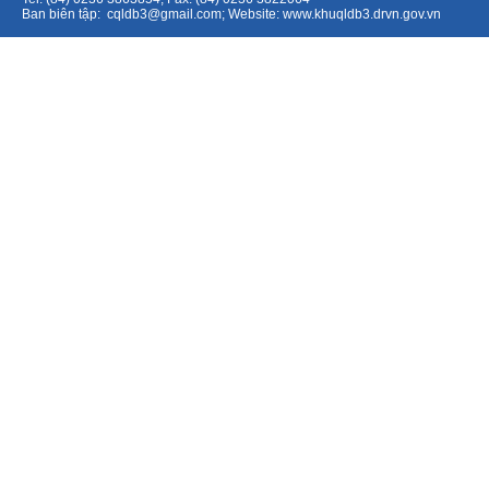
Ban biên tập:
cqldb3@gmail.com
; Website:
www.khuqldb3.drvn.gov.vn