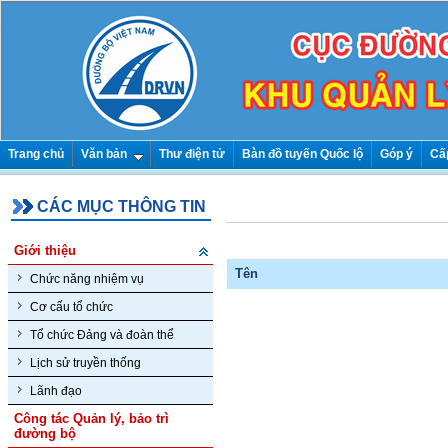
Trang chủ
Văn bản
Thư điện tử
Bàn đồ tuyến Quốc lộ
Góp ý
Cấ
CÁC MỤC THÔNG TIN
Giới thiệu
Tên
Chức năng nhiệm vụ
Cơ cấu tổ chức
Tổ chức Đảng và đoàn thể
Lịch sử truyền thống
Lãnh đạo
Công tác Quản lý, bảo trì
đường bộ