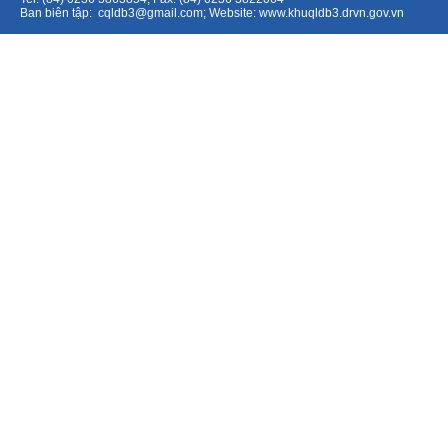
Ban biên tập:
cqldb3@gmail.com
; Website:
www.khuqldb3.drvn.gov.vn