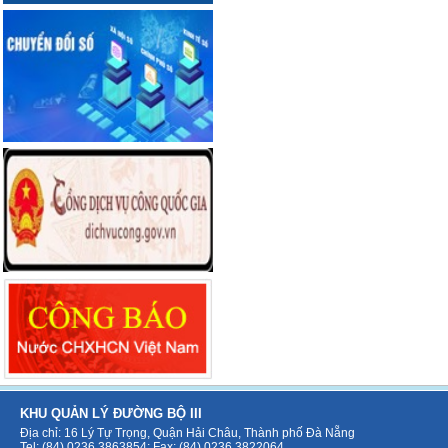
KHU QUẢN LÝ ĐƯỜNG BỘ III
Địa chỉ: 16 Lý Tự Trọng, Quận Hải Châu, Thành phố Đà Nẵng
Tel: (84) 0236 3863854; Fax: (84) 0236 3822064